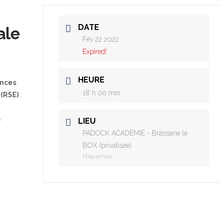
DATE
ale
Fév 22 2022
Expired!
HEURE
ances
18 h 00 min
 (RSE)
:
»
LIEU
PADOCK ACADEMIE - Brasserie le
BOX (privatisée)
Haguenau