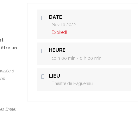
DATE
Nov 16 2022
Expired!
et
 être un
HEURE
10 h 00 min - 0 h 00 min
anisée à
LIEU
bre
).
Théâtre de Haguenau
es limité)