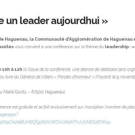
e un leader aujourdhui »
lle de Haguenau, la Communauté d’Agglomération de Haguenau 
ussites
vous convient à une conférence sur le thème du
leadership : «
 10h à 12h
(à
l’issue de la conférence, une séance de dédicace sera org
veau livre du Général de Villiers « Paroles d’honneur » (Fayard) le 9 novem
du Maire Guntz – 67500 Haguenau).
rence est gratuite et se fait exclusivement sur inscription (nombre de plac
page.aspx?
Oud7d4CK4VeBUMllIQTg2RzhVWDlVUlA1MThJUUNES0tDWi4u