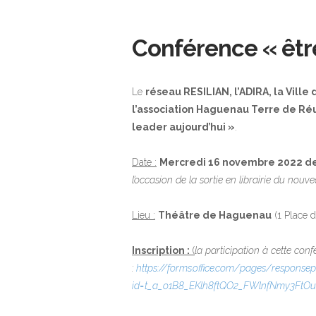
Conférence « êtr
Le
réseau RESILIAN, l’ADIRA, la Vi
l’association Haguenau Terre de Ré
leader aujourd’hui »
.
Date :
Mercredi 16 novembre 2022 de
l’occasion de la sortie en librairie du nou
Lieu :
Théâtre de Haguenau
(1 Place 
Inscription :
(
la participation
à cette confé
:
https://forms.office.com/pages/response
id=t_a_o1B8_EKlh8ftQO2_FWlnfNmy3Ft