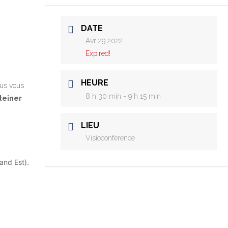
DATE
Avr 29 2022
Expired!
HEURE
nous vous
8 h 30 min - 9 h 15 min
Steiner
LIEU
Visioconférence
and Est).